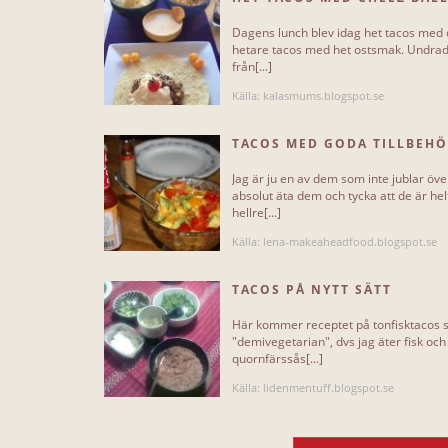
Dagens lunch blev idag het tacos med ch
hetare tacos med het ostsmak. Undrad
från[...]
Källa: kalasmums.blogspot.se
TACOS MED GODA TILLBEH
Jag är ju en av dem som inte jublar öve
absolut äta dem och tycka att de är h
hellre[...]
Källa: lena-makeaheadfood.blogspot.se
TACOS PÅ NYTT SÄTT
Här kommer receptet på tonfisktacos so
"demivegetarian", dvs jag äter fisk och
quornfärssås[...]
Källa: lidenmentuff.blogspot.se