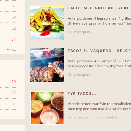
51
TACOS MED GRILLAD KYCKL
52
Antal portioner: 4 Ingredienser 1 grilla
dl riven isbergssallat 1 dl riven ost 1 bu
52
Källa: recept.nu
54
Mer...
TACOS EL VAQUERO - HELG
Antal portioner: 4-6 Färdigt på: 2–3 t
ben Kryddpasta 3 st vitlöksklyftor 0.5 dl
Källa: recept.nu
29
17
TYP TACOS...
Vi hade rester kvar från råkostsalladen
31
med mig den som matlåda så var det hög
Källa: casaspangtorp.blogspot.se