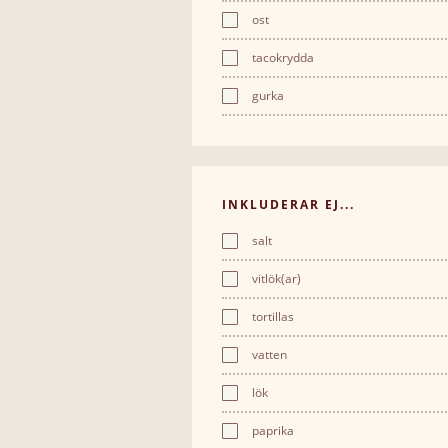
ost
tacokrydda
gurka
INKLUDERAR EJ...
salt
vitlök(ar)
tortillas
vatten
lök
paprika