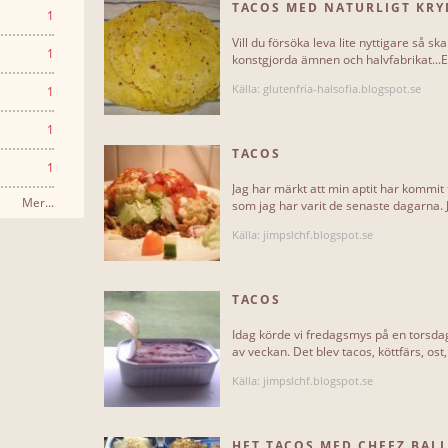
TACOS MED NATURLIGT KRY
1
Vill du försöka leva lite nyttigare så s
1
konstgjorda ämnen och halvfabrikat...Ett
Källa: glutenfria-halsofia.blogspot.se
1
1
TACOS
1
Jag har märkt att min aptit har kommit 
Mer...
som jag har varit de senaste dagarna. Ja
Källa: jimpslchf.blogspot.se
TACOS
Idag körde vi fredagsmys på en torsdag
av veckan. Det blev tacos, köttfärs, ost
Källa: jimpslchf.blogspot.se
HET TACOS MED CHEEZ BAL