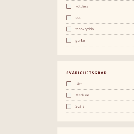
köttfärs
ost
tacokrydda
gurka
SVÅRIGHETSGRAD
Lätt
Medium
Svårt