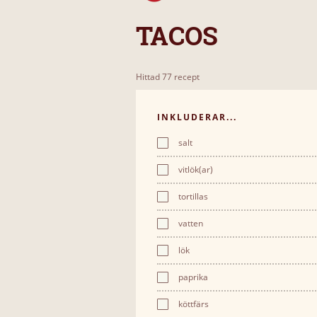
TACOS
Hittad 77 recept
INKLUDERAR...
salt
vitlök(ar)
tortillas
vatten
lök
paprika
köttfärs