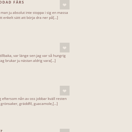
DDAD FÄRS
ka man ju absolut inte stoppa i sig en massa
 enkelt sätt att börja dra ner på[...]
tillbaka, var länge sen jag var så hungrig
g brukar ju nästan aldrig vara[...]
 eftersom nån av oss jobbar kväll resten
, grönsaker, gräddfil, guacamole,[...]
LZ