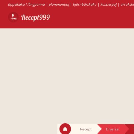
äppelkaka i långpanna
|
plommonpaj
|
björnbärskaka
|
kasslerpaj
|
arraksbo
Recept
Diverse