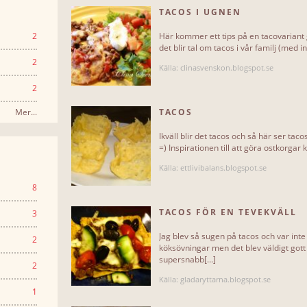
TACOS I UGNEN
2
Här kommer ett tips på en tacovariant g
det blir tal om tacos i vår familj (med in
2
Källa: clinasvenskon.blogspot.se
2
Mer...
TACOS
Ikväll blir det tacos och så här ser tac
=) Inspirationen till att göra ostkorgar k
Källa: ettlivibalans.blogspot.se
8
TACOS FÖR EN TEVEKVÄLL
3
Jag blev så sugen på tacos och var in
2
köksövningar men det blev väldigt gott 
supersnabb[...]
2
Källa: gladaryttarna.blogspot.se
1