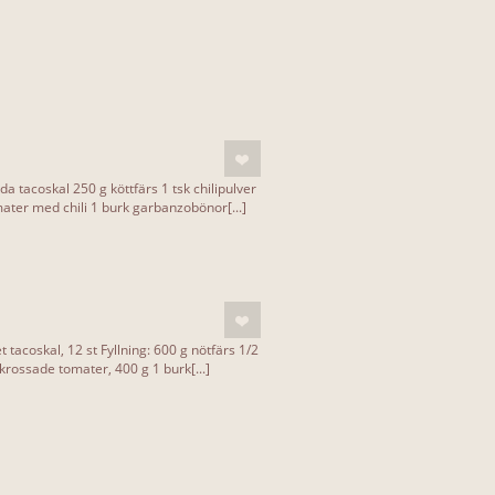
da tacoskal 250 g köttfärs 1 tsk chilipulver
ter med chili 1 burk garbanzobönor[...]
 tacoskal, 12 st Fyllning: 600 g nötfärs 1/2
krossade tomater, 400 g 1 burk[...]