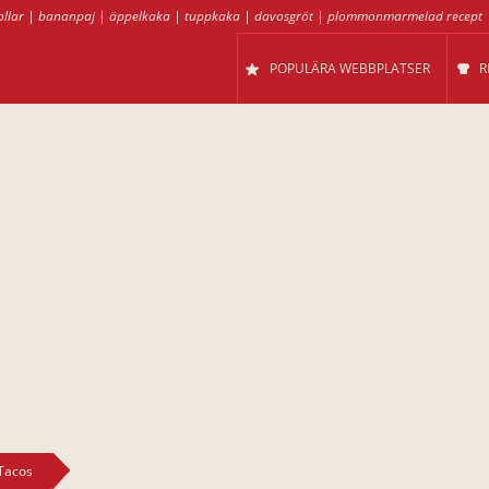
llar
|
bananpaj
|
äppelkaka
|
tuppkaka
|
davosgröt
|
plommonmarmelad recept
POPULÄRA WEBBPLATSER
R
Tacos