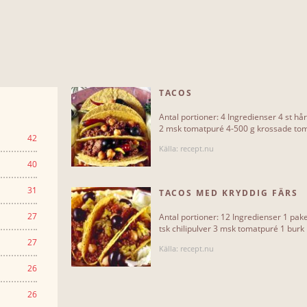
TACOS
Antal portioner: 4 Ingredienser 4 st hår
2 msk tomatpuré 4-500 g krossade toma
42
Källa: recept.nu
40
31
TACOS MED KRYDDIG FÄRS
27
Antal portioner: 12 Ingredienser 1 paket
tsk chilipulver 3 msk tomatpuré 1 burk 
27
Källa: recept.nu
26
26