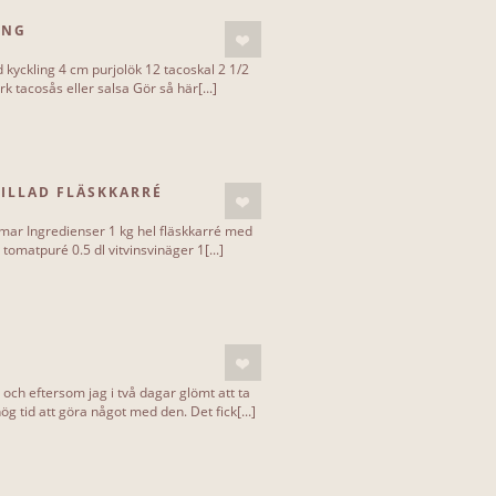
ING
d kyckling 4 cm purjolök 12 tacoskal 2 1/2
rk tacosås eller salsa Gör så här[...]
RILLAD FLÄSKKARRÉ
immar Ingredienser 1 kg hel fläskkarré med
 tomatpuré 0.5 dl vitvinsvinäger 1[...]
 och eftersom jag i två dagar glömt att ta
 tid att göra något med den. Det fick[...]