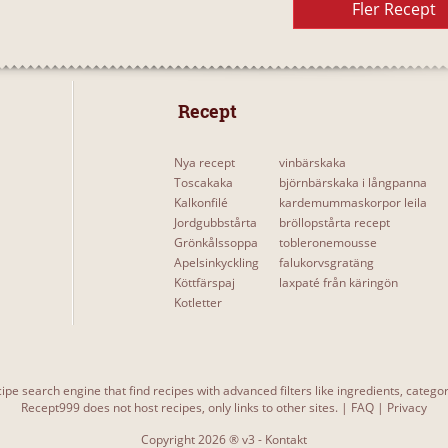
Fler Recept
 Recept 
Nya recept
vinbärskaka
Toscakaka
björnbärskaka i långpanna
Kalkonfilé
kardemummaskorpor leila
Jordgubbstårta
bröllopstårta recept
Grönkålssoppa
tobleronemousse
Apelsinkyckling
falukorvsgratäng
Köttfärspaj
laxpaté från käringön
Kotletter
ipe search engine that find recipes with advanced filters like ingredients, categ
Recept999 does not host recipes, only links to other sites. |
FAQ
|
Privacy
Copyright 2026 ® v3 -
Kontakt