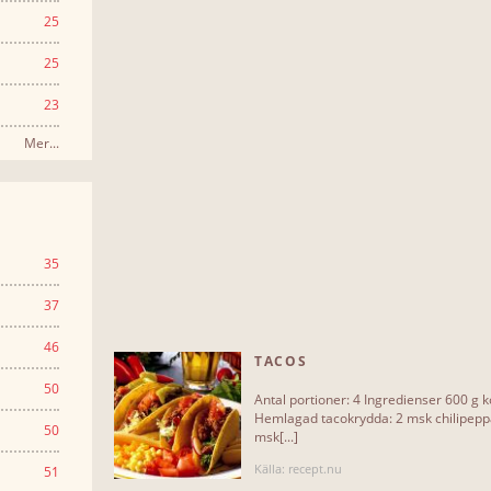
25
25
23
Mer...
35
37
46
TACOS
50
Antal portioner: 4 Ingredienser 600 g k
Hemlagad tacokrydda: 2 msk chilipeppa
50
msk[...]
Källa: recept.nu
51