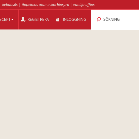
|
kebabsås
|
äppelmos utan askorbinsyra
|
vaniljmuffins
ECEPT
REGISTRERA
INLOGGNING
SÖKNING