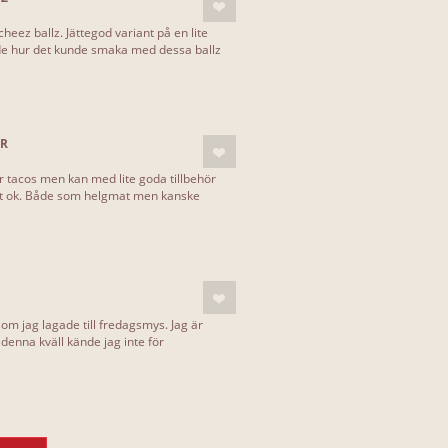
eez ballz. Jättegod variant på en lite
e hur det kunde smaka med dessa ballz
ÖR
r tacos men kan med lite goda tillbehör
elt ok. Både som helgmat men kanske
m jag lagade till fredagsmys. Jag är
 denna kväll kände jag inte för