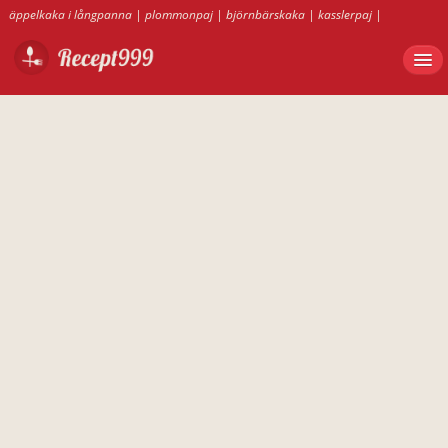
äppelkaka i långpanna
|
plommonpaj
|
björnbärskaka
|
kasslerpaj
|
arraksbollar
|
bananpaj
|
äppelkaka
|
tuppkaka
|
davosgröt
|
plommonmarmelad recept
|
kebabsås
|
äppelmos utan askorbinsyra
|
vaniljmuffins