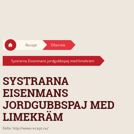
Recept
Efterrätt
Systrarna Eisenmans jordgubbspaj med limekräm
SYSTRARNA
EISENMANS
JORDGUBBSPAJ MED
LIMEKRÄM
Källa: http://www.recept.nu/