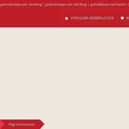
|
gulaschsoppa per morberg
|
gulaschsoppa per morberg
|
grönkålspaj med bacon
POPULÄRA WEBBPLATSER
R
Pilgrimsmusslor