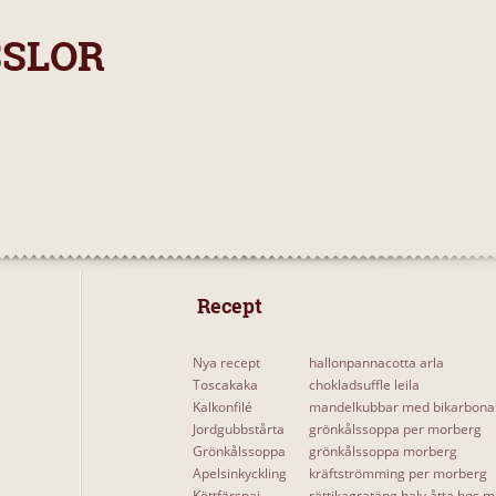
SSLOR
 Recept 
Nya recept
hallonpannacotta arla
Toscakaka
chokladsuffle leila
Kalkonfilé
mandelkubbar med bikarbona
Jordgubbstårta
grönkålssoppa per morberg
Grönkålssoppa
grönkålssoppa morberg
Apelsinkyckling
kräftströmming per morberg
Köttfärspaj
rättikagratäng halv åtta hos m