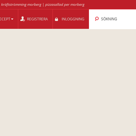
|
kräftströmming morberg
|
pizzasallad per morberg
ECEPT
REGISTRERA
INLOGGNING
SÖKNING