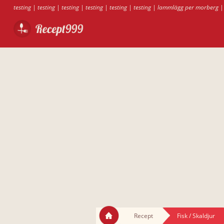
testing
|
testing
|
testing
|
testing
|
testing
|
testing
|
lammlägg per morberg
Recept
Fisk / Skaldjur