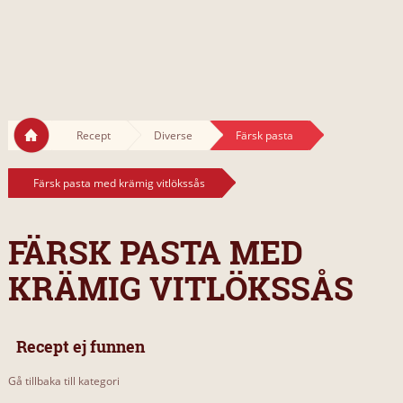
Recept
Diverse
Färsk pasta
Färsk pasta med krämig vitlökssås
FÄRSK PASTA MED
KRÄMIG VITLÖKSSÅS
Recept ej funnen
Gå tillbaka till kategori