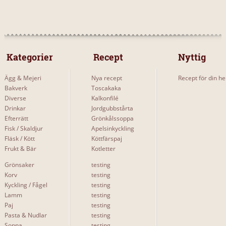
 Kategorier 
 Recept 
Nyttig
Ägg & Mejeri
Nya recept
Recept för din he
Bakverk
Toscakaka
Diverse
Kalkonfilé
Drinkar
Jordgubbstårta
Efterrätt
Grönkålssoppa
Fisk / Skaldjur
Apelsinkyckling
Fläsk / Kött
Köttfärspaj
Frukt & Bär
Kotletter
Grönsaker
testing
Korv
testing
Kyckling / Fågel
testing
Lamm
testing
Paj
testing
Pasta & Nudlar
testing
Soppa
testing