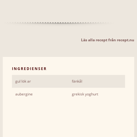
Läs alla recept från recept.nu
INGREDIENSER
gul lök ar
fänkål
aubergine
grekisk yoghurt