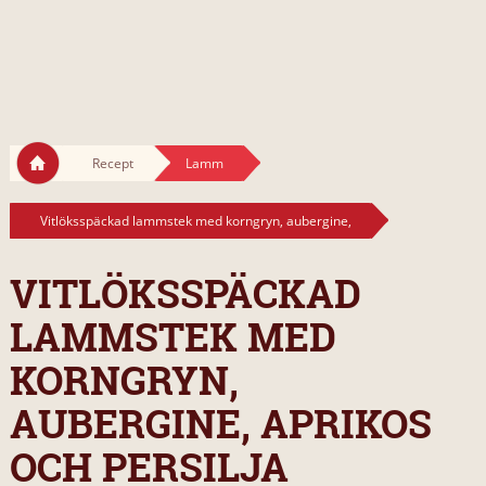
Recept
Lamm
Vitlöksspäckad lammstek med korngryn, aubergine,
VITLÖKSSPÄCKAD
LAMMSTEK MED
KORNGRYN,
AUBERGINE, APRIKOS
OCH PERSILJA