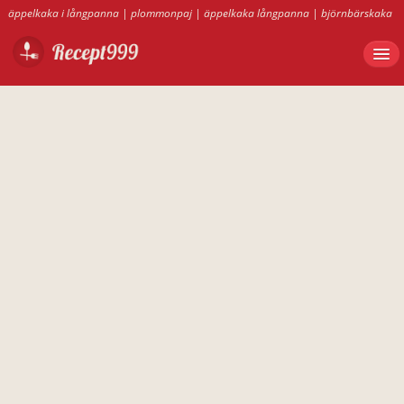
äppelkaka i långpanna
|
plommonpaj
|
äppelkaka långpanna
|
björnbärskaka
|
kasslerpaj
|
arraksbollar
|
hamburgerbröd utan jäst
|
bananpaj
|
äppelkaka
|
tuppkaka
|
davosgröt
|
plommonmarmelad recept