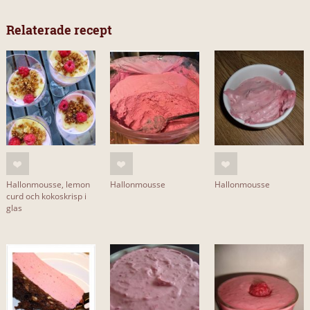
Relaterade recept
Hallonmousse, lemon
Hallonmousse
Hallonmousse
curd och kokoskrisp i
glas