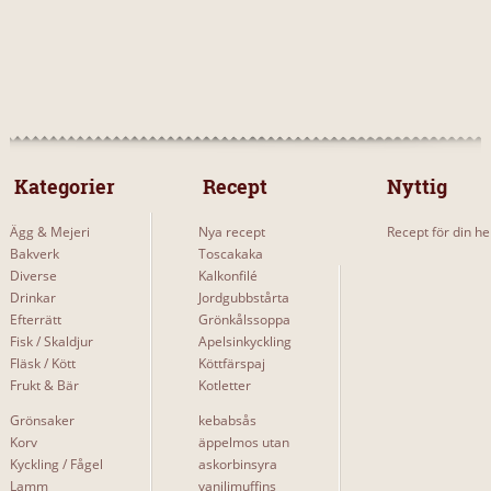
 Kategorier 
 Recept 
Nyttig
Ägg & Mejeri
Nya recept
Recept för din he
Bakverk
Toscakaka
Diverse
Kalkonfilé
Drinkar
Jordgubbstårta
Efterrätt
Grönkålssoppa
Fisk / Skaldjur
Apelsinkyckling
Fläsk / Kött
Köttfärspaj
Frukt & Bär
Kotletter
Grönsaker
kebabsås
Korv
äppelmos utan
Kyckling / Fågel
askorbinsyra
Lamm
vaniljmuffins