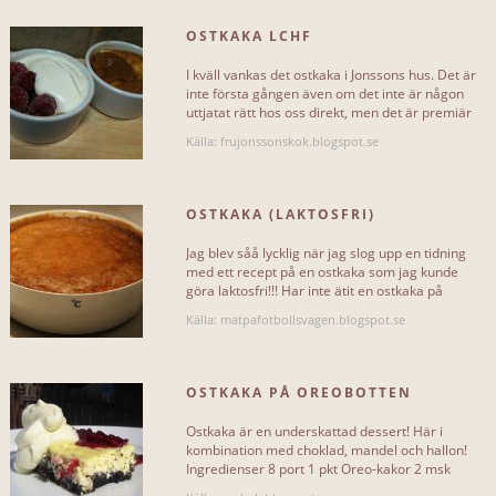
Mer...
OSTKAKA LCHF
I kväll vankas det ostkaka i Jonssons hus. Det är
inte första gången även om det inte är någon
uttjatat rätt hos oss direkt, men det är premiär
för en[...]
Källa: frujonssonskok.blogspot.se
OSTKAKA (LAKTOSFRI)
Jag blev såå lycklig när jag slog upp en tidning
med ett recept på en ostkaka som jag kunde
göra laktosfri!!! Har inte ätit en ostkaka på
många år eftersom[...]
Källa: matpafotbollsvagen.blogspot.se
OSTKAKA PÅ OREOBOTTEN
Ostkaka är en underskattad dessert! Här i
kombination med choklad, mandel och hallon!
Ingredienser 8 port 1 pkt Oreo-kakor 2 msk
smält smör 1[...]