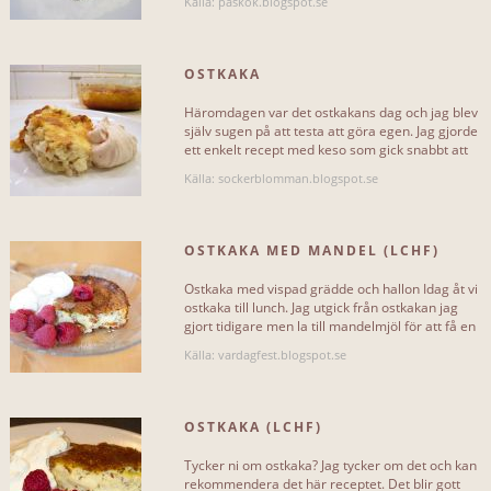
Källa: paskok.blogspot.se
OSTKAKA
Häromdagen var det ostkakans dag och jag blev
själv sugen på att testa att göra egen. Jag gjorde
ett enkelt recept med keso som gick snabbt att
röra ihop. När[...]
Källa: sockerblomman.blogspot.se
OSTKAKA MED MANDEL (LCHF)
Ostkaka med vispad grädde och hallon Idag åt vi
ostkaka till lunch. Jag utgick från ostkakan jag
gjort tidigare men la till mandelmjöl för att få en
fastare[...]
Källa: vardagfest.blogspot.se
OSTKAKA (LCHF)
Tycker ni om ostkaka? Jag tycker om det och kan
rekommendera det här receptet. Det blir gott