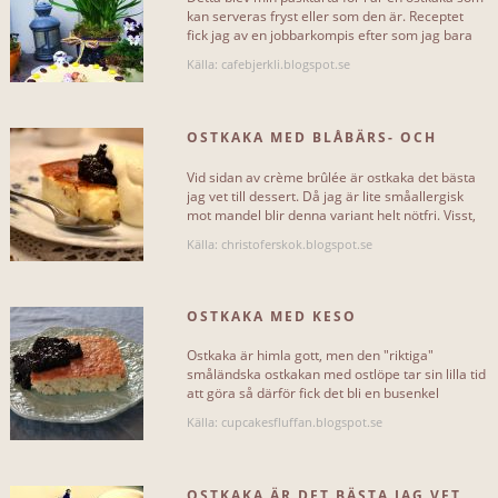
kan serveras fryst eller som den är. Receptet
fick jag av en jobbarkompis efter som jag bara
Lätt
18
blev helt frälst[...]
Källa: cafebjerkli.blogspot.se
Medium
19
Svårt
10
OSTKAKA MED BLÅBÄRS- OCH
CHOKLADSYLT
Vid sidan av crème brûlée är ostkaka det bästa
jag vet till dessert. Då jag är lite småallergisk
mot mandel blir denna variant helt nötfri. Visst,
man kan[...]
Källa: christoferskok.blogspot.se
CHEFS
Per Morberg
2
OSTKAKA MED KESO
Ostkaka är himla gott, men den "riktiga"
småländska ostkakan med ostlöpe tar sin lilla tid
att göra så därför fick det bli en busenkel
UNDERKATEGORIERNA
snabbvariant med keso,[...]
Källa: cupcakesfluffan.blogspot.se
Ostkaka lchf
3
Mer...
OSTKAKA ÄR DET BÄSTA JAG VET