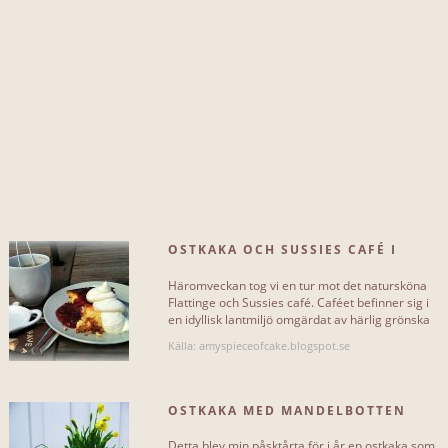
mandel
9
grädde
11
socker
20
vetemjöl
21
mjölk
26
vispgrädde
29
OSTKAKA OCH SUSSIES CAFÉ I
hallon
32
FLATTINGE
Häromveckan tog vi en tur mot det natursköna
vispad grädde
34
Flattinge och Sussies café. Caféet befinner sig i
en idyllisk lantmiljö omgärdat av härlig grönska
och är en[...]
strösocker
35
Källa: amyspieceofcake.blogspot.se
Mer...
OSTKAKA MED MANDELBOTTEN
Detta blev min påsktårta för i år en ostkaka som
SVÅRIGHETSGRAD