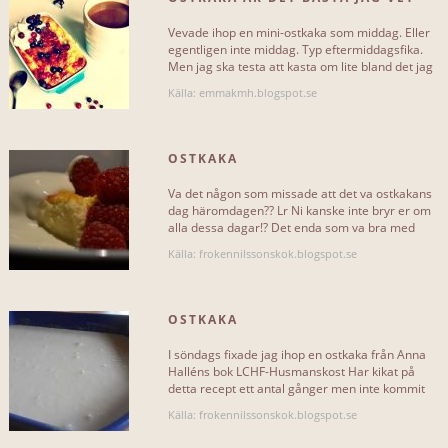
Vevade ihop en mini-ostkaka som middag. Eller
egentligen inte middag. Typ eftermiddagsfika.
SAJTER & BLOGGAR
Men jag ska testa att kasta om lite bland det jag
kallar[...]
Källa: emmakmh.blogspot.se
cafebjerkli
3
vardagfest
2
OSTKAKA
mat365
2
Va det någon som missade att det va ostkakans
dag häromdagen?? Lr Ni kanske inte bryr er om
elenasrecept
2
alla dessa dagar!? Det enda som va bra med
detta jippo va att jag[...]
frokennilssonskok
2
Källa: frokennilssonskok.blogspot.se
recept
2
OSTKAKA
arla
2
I söndags fixade jag ihop en ostkaka från Anna
cupcakesfluffan
1
Halléns bok LCHF-Husmanskost Har kikat på
detta recept ett antal gånger men inte kommit
amyspieceofcake
1
mig för att göra det[...]
Källa: frokennilssonskok.blogspot.se
deffmat
1