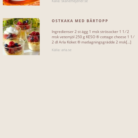
Källa: skanemejerier.se
grädde
36
OSTKAKA MED BÄRTOPP
socker
27
Ingredienser 2 st ägg 1 msk strösocker 1 1 ⁄ 2
vetemjöl
26
msk vetemjöl 250 g KESO ® cottage cheese 1 1 ⁄
2 dl Arla Köket ® matlagningsgrädde 2 msk[...]
mjölk
21
Källa: arla.se
vispgrädde
18
hallon
15
vispad grädde
13
strösocker
12
Mer...
INKLUDERAR EJ...
ägg
5