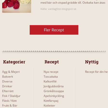
med bär och vispad grädde till. Ostkaka kan ätas
som lunch men[...]
Källa: vardagfest.blogspot.se
Fler Recept
 Kategorier 
 Recept 
Nyttig
Ägg & Mejeri
Nya recept
Recept för din he
Bakverk
Toscakaka
Diverse
Kalkonfilé
Drinkar
Jordgubbstårta
Efterrätt
Grönkålssoppa
Fisk / Skaldjur
Apelsinkyckling
Fläsk / Kött
Köttfärspaj
Frukt & Bär
Kotletter