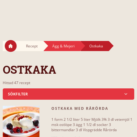
Recept
Ägg & Mejeri
Ostkaka
OSTKAKA
Hittad 47 recept
SÖKFILTER
OSTKAKA MED RÅRÖRDA
INKLUDERAR...
DROTTNINGBÄR
1 form 2 1/2 liter 5 liter Mjölk 3% 3 dl vetemjöl 1
ägg
42
msk ostlöpe 3 ägg 1 1/2 dl socker 3
bittermandlar 3 dl Vispgrädde Rårörda
drottningbär: 8 dl bär, hallon[...]
mandel
38