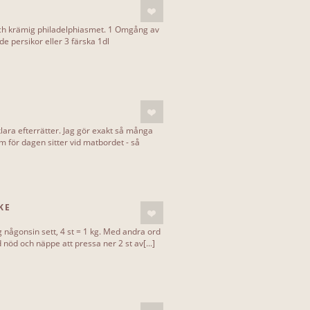
och krämig philadelphiasmet. 1 Omgång av
e persikor eller 3 färska 1dl
klara efterrätter. Jag gör exakt så många
för dagen sitter vid matbordet - så
KE
 någonsin sett, 4 st = 1 kg. Med andra ord
 nöd och näppe att pressa ner 2 st av[...]