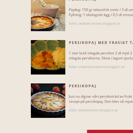
Pajdeg: 150 gr laktosfritt smör / 3 dl ve
Fyllning: 1 ekologiskt ägg / 0,5 dl ströso
Källa: catsbakochmat.blogspot.se
PERSIKOPAJ MED FRASIGT T
1 stor burk inlagda persikor 2 dl mjöl 
inlagda persikorna. Skiva i lagom tjocka 
Källa: smaskelismaskens.blogspot.se
PERSIKOPAJ
Just nu dignar vårt persikoträd av frukt
recept på persikopaj. Den blev så mjuk 
Källa: tildaskokovin.blogspot.se