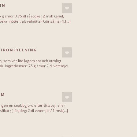
TIN
 g smör 0.75 dl råsocker 2 msk kanel,
kannötter, alt valnötter Gör så här 1.[...]
ITRONFYLLNING
, som var lite lagom söt och otroligt
k. Ingredienser: 75 g smör 2 dl vetemjöl
ÄM
gen en snabbgjord efterrättspaj, eller
fikat ;-) Pajdeg: 2 dl vetemjöl / 1 msk[...]