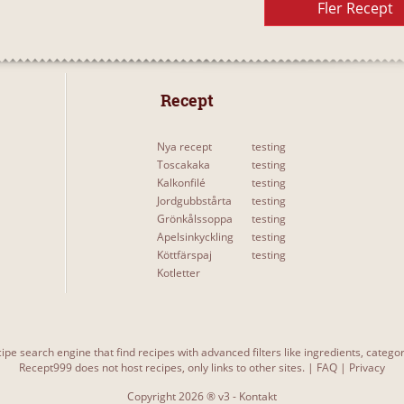
Fler Recept
 Recept 
Nya recept
testing
Toscakaka
testing
Kalkonfilé
testing
Jordgubbstårta
testing
Grönkålssoppa
testing
Apelsinkyckling
testing
Köttfärspaj
testing
Kotletter
ipe search engine that find recipes with advanced filters like ingredients, categ
Recept999 does not host recipes, only links to other sites. |
FAQ
|
Privacy
Copyright 2026 ® v3 -
Kontakt