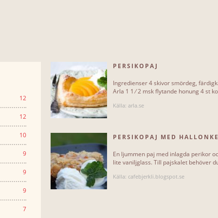
PERSIKOPAJ
Ingredienser 4 skivor smördeg, färdigk
Arla 1 1 ⁄ 2 msk flytande honung 4 st k
12
Källa: arla.se
12
10
PERSIKOPAJ MED HALLONK
9
En ljummen paj med inlagda perikor och
lite vaniljglass. Till pajskalet behöver 
9
Källa: cafebjerkli.blogspot.se
9
7