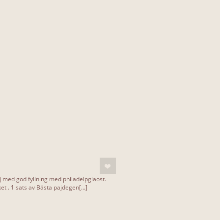
 med god fyllning med philadelpgiaost.
t . 1 sats av Bästa pajdegen[...]