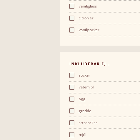
vaniljglass
citron er
vaniljsocker
INKLUDERAR EJ...
socker
vetemjöl
ägg
grädde
strösocker
mjöl