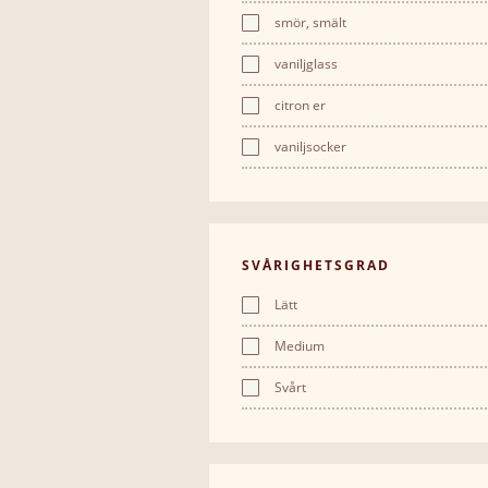
smör, smält
vaniljglass
citron er
vaniljsocker
SVÅRIGHETSGRAD
Lätt
Medium
Svårt