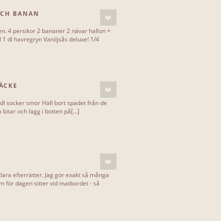
OCH BANAN
. 4 persikor 2 bananer 2 nävar hallon +
 1 dl havregryn Vaniljsås deluxe! 1/4
ÄCKE
2 dl socker smör Häll bort spadet från de
bitar och lägg i botten på[...]
klara efterrätter. Jag gör exakt så många
för dagen sitter vid matbordet - så