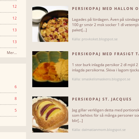
12
PERSIKOPAJ MED HALLON 
12
Lagades på lördagen. Även på söndagen
100 gr smör 2 msk socker 1 dl vetemjöl
13
paket[...]
Källa: provkoket.blogspot.se
13
Mer...
PERSIKOPAJ MED FRASIGT T
1 stor burk inlagda persikor 2 dl mjöl 
inlagda persikorna. Skiva i lagom tjocka 
Källa: smaskelismaskens.blogspot.se
6
8
PERSIKOPAJ ST. JACQUES
Jag gillar verkligen detta med portions
5
som behövs för så många personer som 
blir[...]
Källa: dalmatianmom.blogspot.se