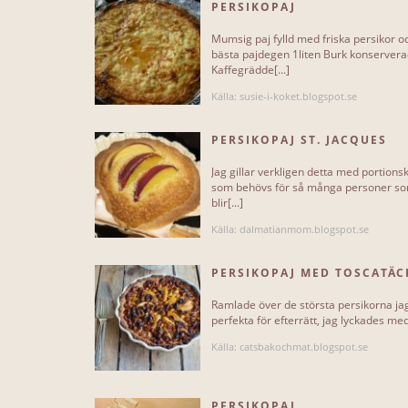
PERSIKOPAJ
Mumsig paj fylld med friska persikor 
bästa pajdegen 1liten Burk konserverad
Kaffegrädde[...]
Källa: susie-i-koket.blogspot.se
PERSIKOPAJ ST. JACQUES
Jag gillar verkligen detta med portions
som behövs för så många personer som 
blir[...]
Källa: dalmatianmom.blogspot.se
PERSIKOPAJ MED TOSCATÄC
Ramlade över de största persikorna jag
perfekta för efterrätt, jag lyckades med
Källa: catsbakochmat.blogspot.se
PERSIKOPAJ