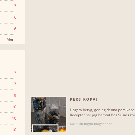
7
6
6
Mer...
7
7
9
PERSIKOPAJ
10
Högsta betyg, ger jag denna persikopaj
Receptet har jag hämtat hos Susie i köke
10
Källa: lill-ingrid.blogspot.se
10