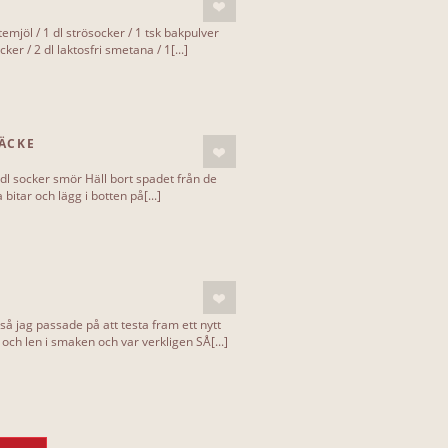
temjöl / 1 dl strösocker / 1 tsk bakpulver
cker / 2 dl laktosfri smetana / 1[...]
ÄCKE
2 dl socker smör Häll bort spadet från de
bitar och lägg i botten på[...]
 så jag passade på att testa fram ett nytt
och len i smaken och var verkligen SÅ[...]