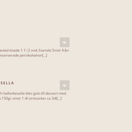
avlad tinade 1 1 ⁄ 2 msk Svenskt Smör från
onserverade persikohalvor[...]
ESELLA
 hallonkesella blev gott till dessert med
du 150gr smör 1 dl strösocker ca 3dl[...]