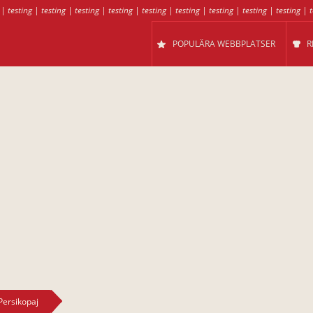
|
testing
|
testing
|
testing
|
testing
|
testing
|
testing
|
testing
|
testing
|
testing
|
t
POPULÄRA WEBBPLATSER
R
Persikopaj