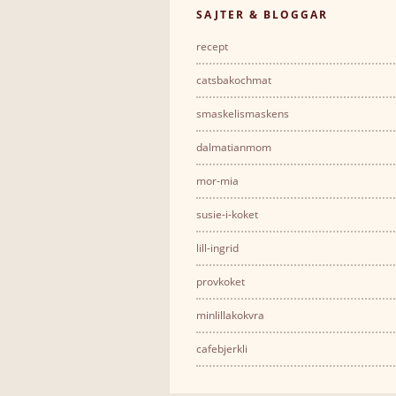
SAJTER & BLOGGAR
recept
catsbakochmat
smaskelismaskens
dalmatianmom
mor-mia
susie-i-koket
lill-ingrid
provkoket
minlillakokvra
cafebjerkli