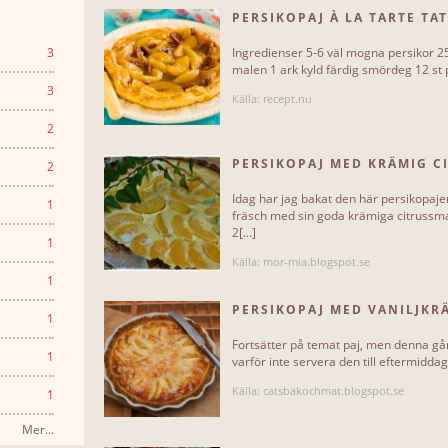
PERSIKOPAJ À LA TARTE TA
3
Ingredienser 5-6 väl mogna persikor 25
malen 1 ark kyld färdig smördeg 12 st pe
3
Källa: recept.nu
2
PERSIKOPAJ MED KRÄMIG C
2
Idag har jag bakat den här persikopajen
1
fräsch med sin goda krämiga citrussma
2[...]
1
Källa: mor-mia.blogspot.se
1
PERSIKOPAJ MED VANILJKR
1
Fortsätter på temat paj, men denna gån
1
varför inte servera den till eftermiddags
Källa: catsbakochmat.blogspot.se
1
Mer...