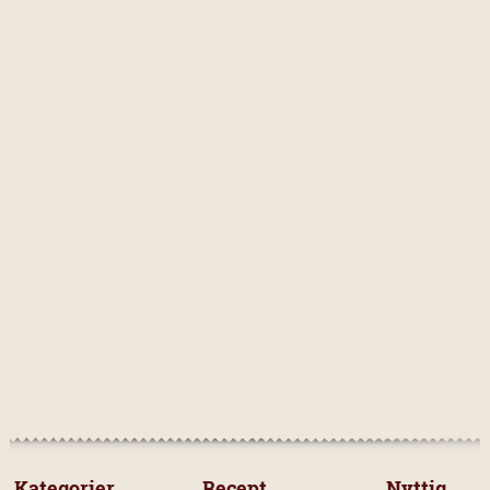
jordgubbar
1
blommor
1
SVÅRIGHETSGRAD
Lätt
1
Medium
1
Svårt
0
UNDERKATEGORIERNA
Sommartårta med jordgubbar och lime
6
 Kategorier 
 Recept 
Nyttig