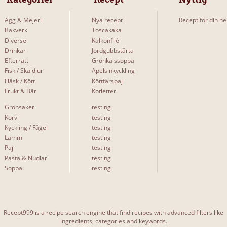
Sommartårta till dagis
2
Ägg & Mejeri
Nya recept
Recept för din he
Sommartårta med jordgubbar, choklad och maränger
2
Bakverk
Toscakaka
Diverse
Kalkonfilé
Mer...
Drinkar
Jordgubbstårta
Efterrätt
Grönkålssoppa
Fisk / Skaldjur
Apelsinkyckling
SAJTER & BLOGGAR
Fläsk / Kött
Köttfärspaj
Frukt & Bär
Kotletter
annicake
1
Grönsaker
testing
chokladsockerkaka
1
Korv
testing
Kyckling / Fågel
testing
Lamm
testing
Paj
testing
Pasta & Nudlar
testing
Soppa
testing
Recept999 is a recipe search engine that find recipes with advanced filters like
ingredients, categories and keywords.