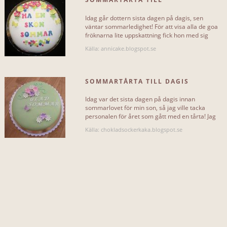
INKLUDERAR...
DAGISFRÖKNARNA
Idag går dottern sista dagen på dagis, sen
grädde
1
väntar sommarledighet! För att visa alla de goa
fröknarna lite uppskattning fick hon med sig
denna tårta att bjuda[...]
hallon
1
Källa: annicake.blogspot.se
marsipan
1
SOMMARTÅRTA TILL DAGIS
jordgubbar
1
Idag var det sista dagen på dagis innan
blommor
1
sommarlovet för min son, så jag ville tacka
personalen för året som gått med en tårta! Jag
förberedde så långt jag[...]
Källa: chokladsockerkaka.blogspot.se
INKLUDERAR EJ...
grädde
1
hallon
1
marsipan
1