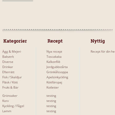
SVÅRIGHETSGRAD
Lätt
0
 Kategorier 
 Recept 
Nyttig
Medium
2
Ägg & Mejeri
Nya recept
Recept för din he
Svårt
1
Bakverk
Toscakaka
Diverse
Kalkonfilé
Drinkar
Jordgubbstårta
Efterrätt
Grönkålssoppa
Fisk / Skaldjur
Apelsinkyckling
UNDERKATEGORIERNA
Fläsk / Kött
Köttfärspaj
Frukt & Bär
Kotletter
Pepparkakor till jul
3
Grönsaker
testing
Pepparkakor med kristyr
2
Korv
testing
Kyckling / Fågel
testing
Pepparkakor och pepparkakshus, konditorns recept
2
Lamm
testing