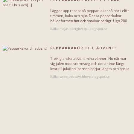
INKLUDERAR...
TILL HUS OCH[...]
Lägger upp recept på pepparkakor så här i elfte
socker
2
timmen, baka och njut. Dessa pepparkakor
håller formen fint och smakar härligt. Ugn 200
grader 1 dl mörk[...]
smör
2
Källa: majas-allergirecept.blogspot.se
vetemjöl
2
PEPPARKAKOR TILL ADVENT!
ljus sirap
2
Trevlig andra advent mina vänner! Nu närmar
ingefära
1
sig julen med stormsteg och det är inte långt
kvar till julafton, barnen börjar längta och önska
kanel
1
och visst är det[...]
Källa: sweettreatswithlove.blogspot.se
kryddnejlika or
1
glögg
1
muscovadosocker
1
sockerlag
1