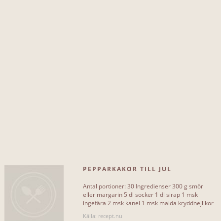
INKLUDERAR EJ...
socker
1
smör
1
vetemjöl
1
ljus sirap
1
ingefära
2
kanel
2
kryddnejlika or
2
PEPPARKAKOR TILL JUL
glögg
2
Antal portioner: 30 Ingredienser 300 g smör
muscovadosocker
2
eller margarin 5 dl socker 1 dl sirap 1 msk
ingefära 2 msk kanel 1 msk malda kryddnejlikor
1 tsk stött kardemumma[...]
sockerlag
2
Källa: recept.nu