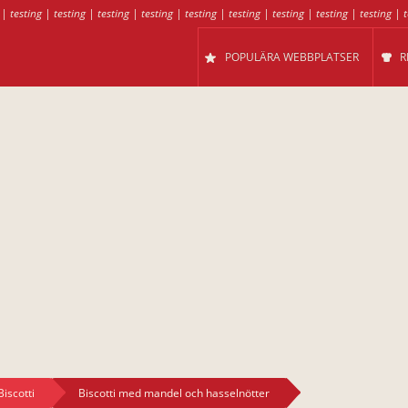
|
testing
|
testing
|
testing
|
testing
|
testing
|
testing
|
testing
|
testing
|
testing
|
t
POPULÄRA WEBBPLATSER
R
Biscotti
Biscotti med mandel och hasselnötter