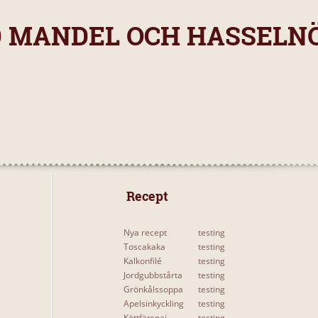
D MANDEL OCH HASSELN
 Recept 
Nya recept
testing
Toscakaka
testing
Kalkonfilé
testing
Jordgubbstårta
testing
Grönkålssoppa
testing
Apelsinkyckling
testing
Köttfärspaj
testing