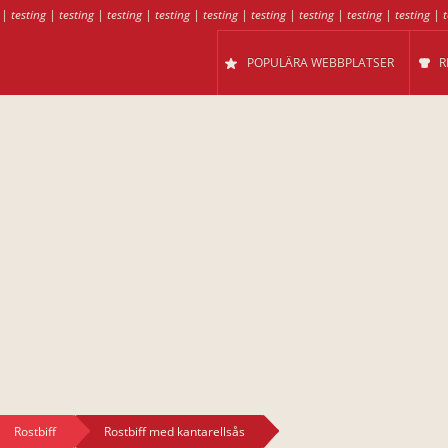
|
testing
|
testing
|
testing
|
testing
|
testing
|
testing
|
testing
|
testing
|
testing
|
t
POPULÄRA WEBBPLATSER
R
Rostbiff
Rostbiff med kantarellsås