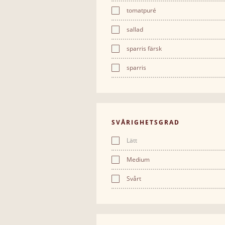
tomatpuré
sallad
sparris färsk
sparris
SVÅRIGHETSGRAD
Lätt
Medium
Svårt