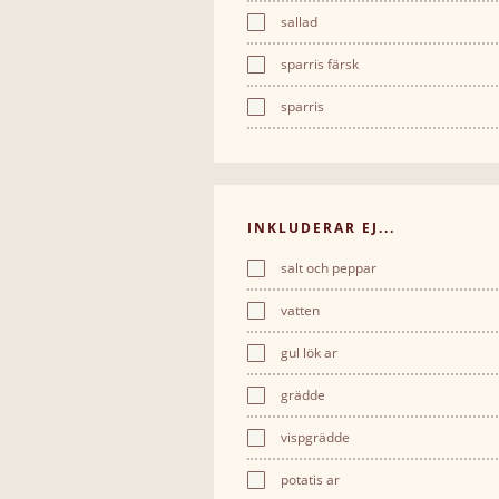
sallad
sparris färsk
sparris
INKLUDERAR EJ...
salt och peppar
vatten
gul lök ar
grädde
vispgrädde
potatis ar