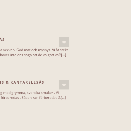
ÅS
a veckan. God mat och myspys. Vi åt stekt
över inte ens säga att de va gott va?![...]
IS & KANTARELLSÅS
dag med grymma, svenska smaker . Vi
n förberedas . Såsen kan förberedas &[...]