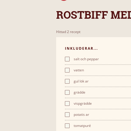
ROSTBIFF ME
Hittad 2 recept
INKLUDERAR...
salt och peppar
vatten
gul lök ar
grädde
vispgrädde
potatis ar
tomatpuré