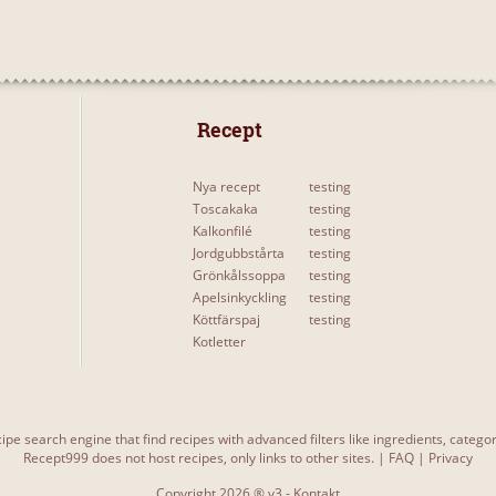
 Recept 
Nya recept
testing
Toscakaka
testing
Kalkonfilé
testing
Jordgubbstårta
testing
Grönkålssoppa
testing
Apelsinkyckling
testing
Köttfärspaj
testing
Kotletter
ipe search engine that find recipes with advanced filters like ingredients, categ
Recept999 does not host recipes, only links to other sites. |
FAQ
|
Privacy
Copyright 2026 ® v3 -
Kontakt