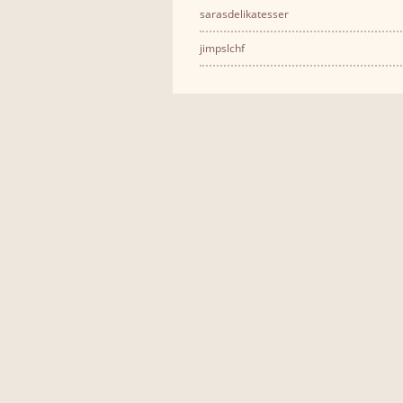
sarasdelikatesser
jimpslchf