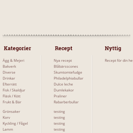
 Kategorier 
 Recept 
Nyttig
Ägg & Mejeri
Nya recept
Recept för din he
Bakverk
Blåbärsscones
Diverse
Skumtomtefudge
Drinkar
Philadelphiabullar
Efterrätt
Dulce leche
Fisk / Skaldjur
Dumlekakor
Fläsk / Kött
Praliner
Frukt & Bär
Rabarberbullar
Grönsaker
testing
Korv
testing
Kyckling / Fågel
testing
Lamm
testing