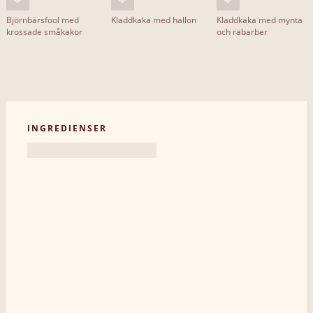
Björnbärsfool med
Kladdkaka med hallon
Kladdkaka med mynta
krossade småkakor
och rabarber
INGREDIENSER