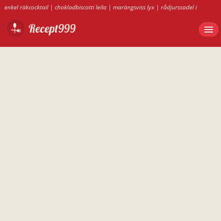
enkel räkcocktail
|
chokladbiscotti leila
|
marängsviss lyx
|
rådjurssadel i
stekpåse
|
räkcocktail halv åtta hos mig
|
kardemummaskorpor bakpulver
|
pavlova sigrid
|
hamburgerbröd bakpulver