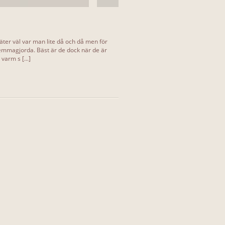
äter väl var man lite då och då men för
emmagjorda. Bäst är de dock när de är
varm s [...]