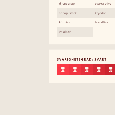
dijonsenap
svarta oliver
senap, stark
kryddor
köttfärs
blandfärs
vitlök(ar)
SVÅRIGHETSGRAD: SVÅRT