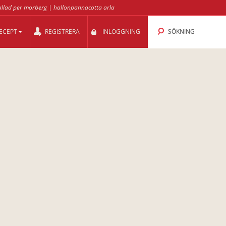
allad per morberg
|
hallonpannacotta arla
ECEPT
REGISTRERA
INLOGGNING
SÖKNING