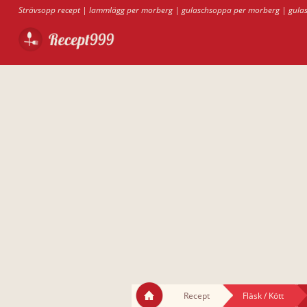
Strävsopp recept
|
lammlägg per morberg
|
gulaschsoppa per morberg
|
gula
Recept
Fläsk / Kött