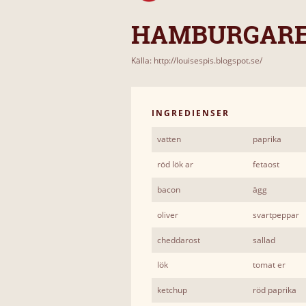
HAMBURGARE!
Källa: http://louisespis.blogspot.se/
INGREDIENSER
vatten
paprika
röd lök ar
fetaost
bacon
ägg
oliver
svartpeppar
cheddarost
sallad
lök
tomat er
ketchup
röd paprika