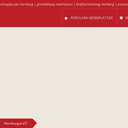
schsoppa per morberg
|
grönkålspaj med bacon
|
kräftströmming morberg
|
pizzas
POPULÄRA WEBBPLATSER
R
Hamburgare!!!