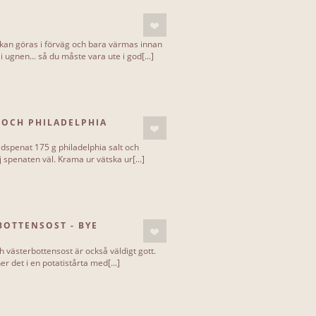
 kan göras i förväg och bara värmas innan
i ugnen... så du måste vara ute i god[...]
 OCH PHILADELPHIA
adspenat 175 g philadelphia salt och
j spenaten väl. Krama ur vätska ur[...]
BOTTENSOST - BYE
h västerbottensost är också väldigt gott.
er det i en potatistårta med[...]