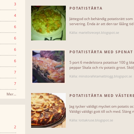
3
POTATISTÅRTA
4
Jättegod och behändig potatisrätt som
servering. Enda är att den tar låång tid 
6
Källa: mariellsrecept.blogspot.se
6
6
POTATISTÅRTA MED SPENAT
6
5 port 6 medelstora potatisar 100 g bl
peppar Skala och riv potatis grovt. Sköl
7
Källa: minstorafetamatblogg.blogspot.se
7
Mer...
POTATISTÅRTA MED VÄSTER
BYE[...]
Jag tycker väldigt mycket om potatis oc
Väldigt väldigt gott till och med. Släng n
Källa: lottakruse.blogspot.se
2