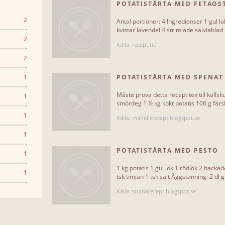
POTATISTÅRTA MED FETAOS
2
Antal portioner: 4 Ingredienser 1 gul lök
kvistar lavendel 4 strimlade salviablad 
2
Källa: recept.nu
2
1
POTATISTÅRTA MED SPENAT
Måste prova detta recept tex till kallsk
1
smördeg 1 ½ kg kokt potatis 100 g färsk
1
Källa: mariellsrecept.blogspot.se
1
POTATISTÅRTA MED PESTO
1
1 kg potatis 1 gul lök 1 rödlök 2 hackade
1
tsk timjan 1 tsk salt Äggstanning: 2 dl 
Källa: stulnarecept.blogspot.se