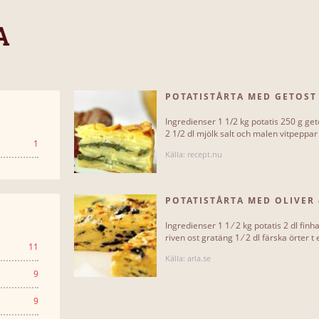
A
POTATISTÅRTA MED GETOST
Ingredienser 1 1/2 kg potatis 250 g ge
2 1/2 dl mjölk salt och malen vitpeppar 
1
Källa: recept.nu
POTATISTÅRTA MED OLIVER
Ingredienser 1 1 ⁄ 2 kg potatis 2 dl fin
riven ost gratäng 1 ⁄ 2 dl färska örter t e
11
Källa: arla.se
9
9