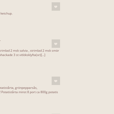
 ketchup.
T
strimlad 2 msk salvia , strimlad 2 msk smör
nhackade 3 st vitlöksklyfta(or)[...]
otatistårta, grönpepparsås,
! Potatistårta minst 8 port ca 800g potatis