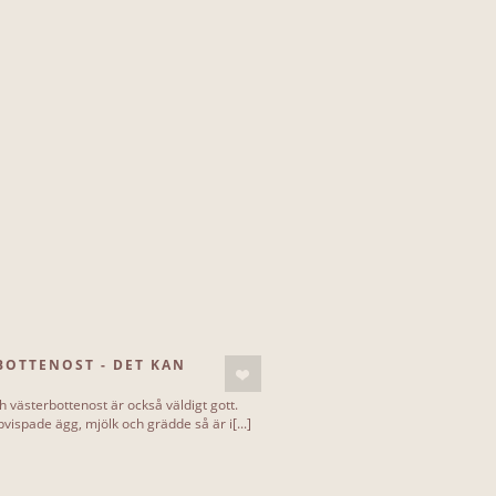
BOTTENOST - DET KAN
h västerbottenost är också väldigt gott.
vispade ägg, mjölk och grädde så är i[...]