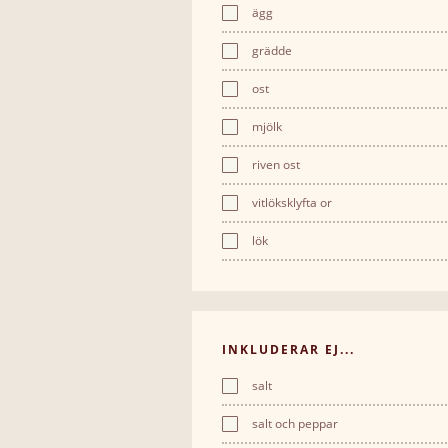
ägg
grädde
ost
mjölk
riven ost
vitlöksklyfta or
lök
INKLUDERAR EJ...
salt
salt och peppar