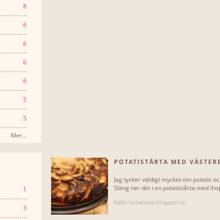
8
6
6
6
6
5
5
Mer...
POTATISTÅRTA MED VÄSTER
JU[...]
Jag tycker väldigt mycket om potatis oc
Släng ner det i en potatistårta med ihop
1
Källa: lottakruse.blogspot.se
3