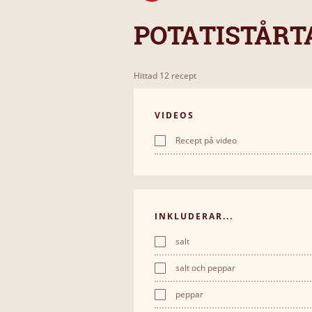
POTATISTÅRT
Hittad 12 recept
VIDEOS
Recept på video
INKLUDERAR...
salt
salt och peppar
peppar