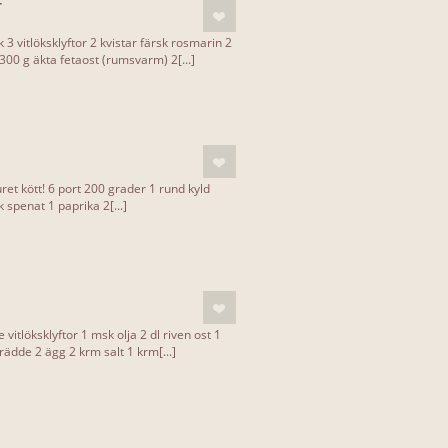
T
 3 vitlöksklyftor 2 kvistar färsk rosmarin 2
300 g äkta fetaost (rumsvarm) 2[...]
uret kött! 6 port 200 grader 1 rund kyld
 spenat 1 paprika 2[...]
 vitlöksklyftor 1 msk olja 2 dl riven ost 1
grädde 2 ägg 2 krm salt 1 krm[...]