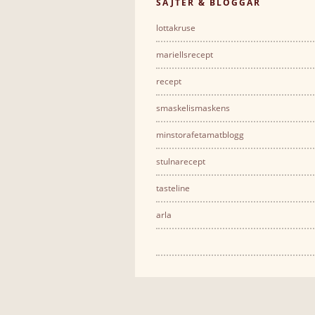
SAJTER & BLOGGAR
lottakruse
mariellsrecept
recept
smaskelismaskens
minstorafetamatblogg
stulnarecept
tasteline
arla