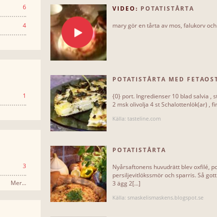
6
VIDEO:
POTATISTÅRTA
4
mary gör en tårta av mos, falukorv och
POTATISTÅRTA MED FETAOS
1
{0} port. Ingredienser 10 blad salvia , 
2 msk olivolja 4 st Schalottenlök(ar) , fi
Källa: tasteline.com
POTATISTÅRTA
3
Nyårsaftonens huvudrätt blev oxfilé, p
persiljevitlökssmör och sparris. Så gott
Mer...
3 ägg 2[...]
Källa: smaskelismaskens.blogspot.se