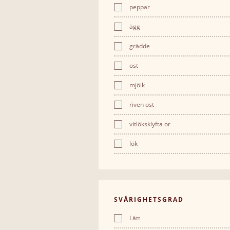
peppar
ägg
grädde
ost
mjölk
riven ost
vitlöksklyfta or
lök
SVÅRIGHETSGRAD
Lätt