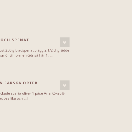
 OCH SPENAT
tost 250 g bladspenat 5 ägg 2 1/2 dl grädde
smör till formen Gör så här 1.[...]
 & FÄRSKA ÖRTER
hackade svarta oliver 1 påse Arla Köket ®
x basilika och[...]