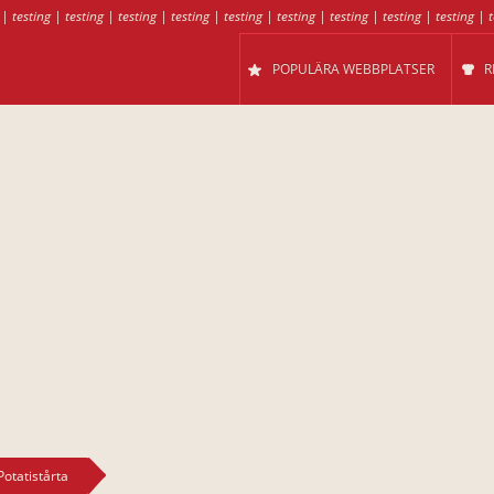
|
testing
|
testing
|
testing
|
testing
|
testing
|
testing
|
testing
|
testing
|
testing
|
t
POPULÄRA WEBBPLATSER
R
Potatistårta