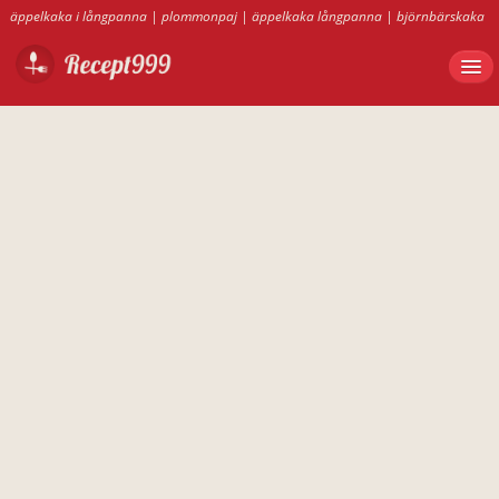
äppelkaka i långpanna
|
plommonpaj
|
äppelkaka långpanna
|
björnbärskaka
|
kasslerpaj
|
arraksbollar
|
hamburgerbröd utan jäst
|
bananpaj
|
äppelkaka
|
tuppkaka
|
davosgröt
|
plommonmarmelad recept