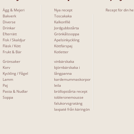
Ägg & Mejeri
Nya recept
Recept för din he
Bakverk
Toscakaka
Diverse
Kalkonfilé
Drinkar
Jordgubbstårta
Efterrätt
Grönkålssoppa
Fisk / Skaldjur
Apelsinkyckling
Fläsk / Kött
Köttfärspaj
Frukt & Bär
Kotletter
Grönsaker
vinbärskaka
Korv
björnbärskaka i
Kyckling / Fågel
långpanna
Lamm
kardemummaskorpor
Paj
leila
Pasta & Nudlar
bröllopstårta recept
Soppa
tobleronemousse
falukorvsgratäng
laxpaté från käringön