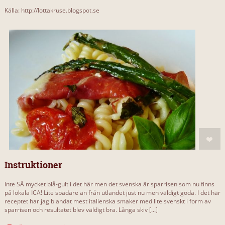
Källa: http://lottakruse.blogspot.se
Instruktioner
Inte SÅ mycket blå-gult i det här men det svenska är sparrisen som nu finns
på lokala ICA! Lite spädare än från utlandet just nu men väldigt goda. I det här
receptet har jag blandat mest italienska smaker med lite svenskt i form av
sparrisen och resultatet blev väldigt bra. Långa skiv [...]