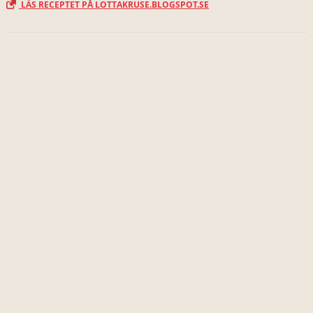
LÄS RECEPTET PÅ LOTTAKRUSE.BLOGSPOT.SE