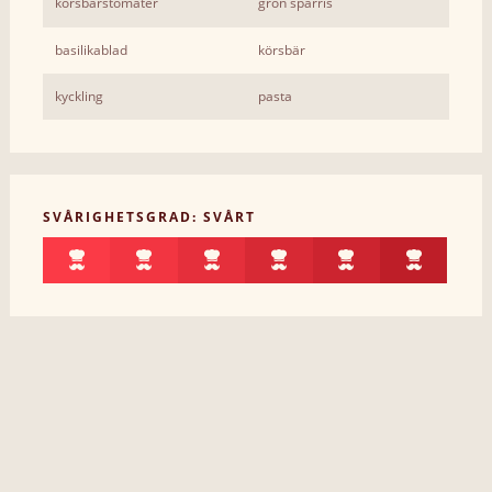
körsbärstomater
grön sparris
basilikablad
körsbär
kyckling
pasta
SVÅRIGHETSGRAD: SVÅRT