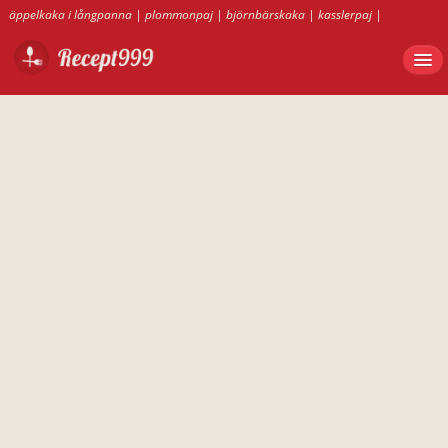
äppelkaka i långpanna
|
plommonpaj
|
björnbärskaka
|
kasslerpaj
|
arraksbollar
|
bananpaj
|
äppelkaka
|
tuppkaka
|
davosgröt
|
plommonmarmelad recept
|
kebabsås
|
äppelmos utan askorbinsyra
|
vaniljmuffins