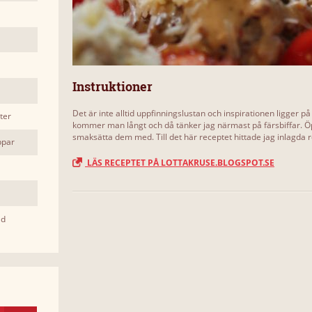
Instruktioner
Det är inte alltid uppfinningslustan och inspirationen ligger p
ter
kommer man långt och då tänker jag närmast på färsbiffar. Öp
smaksätta dem med. Till det här receptet hittade jag inlagda rö
ppar
LÄS RECEPTET PÅ LOTTAKRUSE.BLOGSPOT.SE
ad