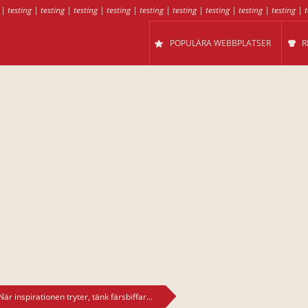
|
testing
|
testing
|
testing
|
testing
|
testing
|
testing
|
testing
|
testing
|
testing
|
t
POPULÄRA WEBBPLATSER
R
När inspirationen tryter, tänk färsbiffar...