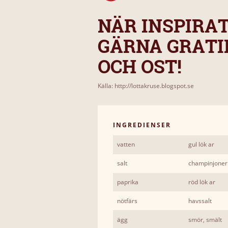
NÄR INSPIRAT
GÄRNA GRATI
OCH OST!
Källa: http://lottakruse.blogspot.se
INGREDIENSER
vatten
gul lök ar
salt
champinjoner
paprika
röd lök ar
nötfärs
havssalt
ägg
smör, smält