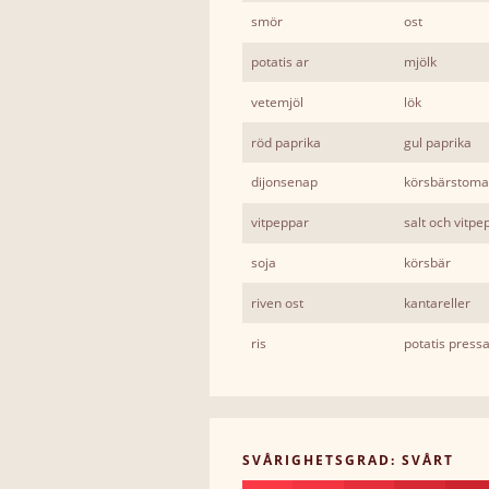
smör
ost
potatis ar
mjölk
vetemjöl
lök
röd paprika
gul paprika
dijonsenap
körsbärstoma
vitpeppar
salt och vitpe
soja
körsbär
riven ost
kantareller
ris
potatis press
SVÅRIGHETSGRAD: SVÅRT